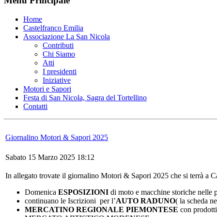
Menu Principale
Home
Castelfranco Emilia
Associazione La San Nicola
Contributi
Chi Siamo
Atti
I presidenti
Iniziative
Motori e Sapori
Festa di San Nicola, Sagra del Tortellino
Contatti
Giornalino Motori & Sapori 2025
Sabato 15 Marzo 2025 18:12
In allegato trovate il giornalino Motori & Sapori 2025 che si terrà a
Domenica
ESPOSIZIONI
di moto e macchine storiche nelle p
continuano le Iscrizioni per l’
AUTO RADUNO
( la scheda ne
MERCATINO REGIONALE PIEMONTESE
con prodotti