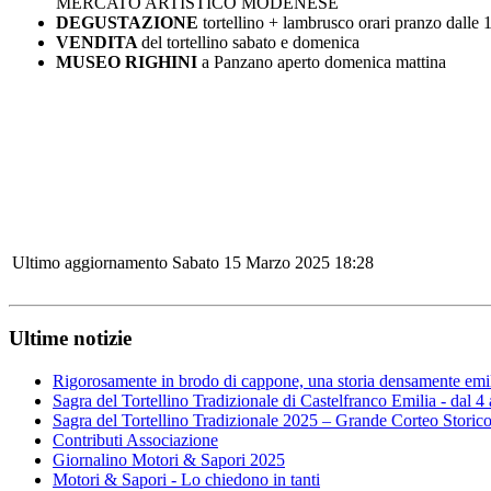
MERCATO ARTISTICO MODENESE
DEGUSTAZIONE
tortellino + lambrusco orari pranzo dalle 
VENDITA
del tortellino sabato e domenica
MUSEO RIGHINI
a Panzano aperto domenica mattina
Ultimo aggiornamento Sabato 15 Marzo 2025 18:28
Ultime notizie
Rigorosamente in brodo di cappone, una storia densamente emi
Sagra del Tortellino Tradizionale di Castelfranco Emilia - dal 4
Sagra del Tortellino Tradizionale 2025 – Grande Corteo Storic
Contributi Associazione
Giornalino Motori & Sapori 2025
Motori & Sapori - Lo chiedono in tanti