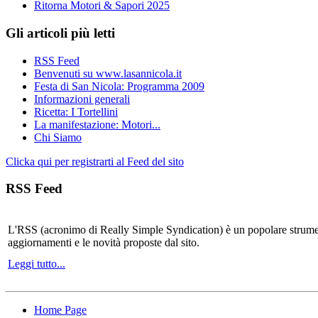
Ritorna Motori & Sapori 2025
Gli articoli più letti
RSS Feed
Benvenuti su www.lasannicola.it
Festa di San Nicola: Programma 2009
Informazioni generali
Ricetta: I Tortellini
La manifestazione: Motori...
Chi Siamo
Clicka qui per registrarti al Feed del sito
RSS Feed
L'RSS (acronimo di Really Simple Syndication) è un popolare strumen
aggiornamenti e le novità proposte dal sito.
Leggi tutto...
Home Page