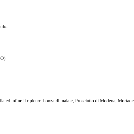
dulo:
MO)
 sfoglia ed infine il ripieno: Lonza di maiale, Prosciutto di Modena, Mor