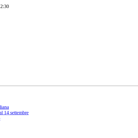
12:30
liana
 al 14 settembre
o