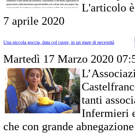
L'articolo 
7 aprile 2020
Una piccola goccia, data col cuore, in un mare di necessità
Martedì 17 Marzo 2020 07:
L’Associa
Castelfranc
tanti associ
Infermieri e
che con grande abnegazione l