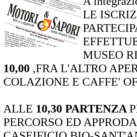
A integrazi
LE ISCRI
PARTECIP
EFFETTU
MUSEO R
10,00
,FRA L'ALTRO APER
COLAZIONE E CAFFE' O
ALLE
10,30 PARTENZA
P
PERCORSO ED APPRODAR
CASEIFICIO BIO-SANT'A