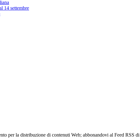
liana
 al 14 settembre
o
to per la distribuzione di contenuti Web; abbonandovi al Feed RSS di w