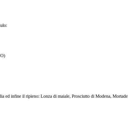
dulo:
MO)
 sfoglia ed infine il ripieno: Lonza di maiale, Prosciutto di Modena, Mor