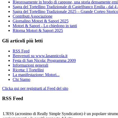
Rigorosamente in brodo di cappone, una storia densamente emi
Sagra del Tortellino Tradizionale di Castelfranco Emilia - dal 4
Sagra del Tortellino Tradizionale 2025 – Grande Corteo Storic
Contributi Associazione
Giornalino Motori & Sapori 2025
Motori & Sapori - Lo chiedono in tanti
Ritorna Motori & Sapori 2025
Gli articoli più letti
RSS Feed
Benvenuti su www.lasannicola.it
Festa di San Nicola: Programma 2009
Informazioni generali
Ricetta: I Tortellini
La manifestazione: Motori...
Chi Siamo
Clicka qui per registrarti al Feed del sito
RSS Feed
L'RSS (acronimo di Really Simple Syndication) è un popolare strumen