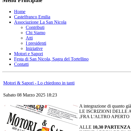
Menu Principale
Home
Castelfranco Emilia
Associazione La San Nicola
Contributi
Chi Siamo
Atti
I presidenti
Iniziative
Motori e Sapori
Festa di San Nicola, Sagra del Tortellino
Contatti
Motori & Sapori - Lo chiedono in tanti
Sabato 08 Marzo 2025 18:23
A integrazione di quanto gi
LE ISCRIZIONI DELLE
,FRA L'ALTRO APERTO 
ALLE
10,30 PARTENZ