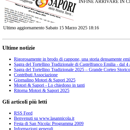
INFINE ARRIVARE IN 
Ultimo aggiornamento Sabato 15 Marzo 2025 18:16
Ultime notizie
Rigorosamente in brodo di cappone, una storia densamente emi
Sagra del Tortellino Tradizionale di Castelfranco Emilia - dal 4
Sagra del Tortellino Tradizionale 2025 – Grande Corteo Storic
Contributi Associazione
Giornalino Motori & Sapori 2025
Motori & Sapori - Lo chiedono in tanti
Ritorna Motori & Sapori 2025
Gli articoli più letti
RSS Feed
Benvenuti su www.lasannicola.it
Festa di San Nicola: Programma 2009
Informazioni generali