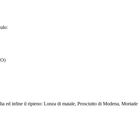
dulo:
MO)
 sfoglia ed infine il ripieno: Lonza di maiale, Prosciutto di Modena, Mor