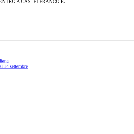
CENTRO A CASTELFRANCO E.
liana
 al 14 settembre
o