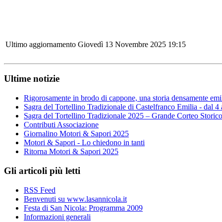
Ultimo aggiornamento Giovedì 13 Novembre 2025 19:15
Ultime notizie
Rigorosamente in brodo di cappone, una storia densamente emi
Sagra del Tortellino Tradizionale di Castelfranco Emilia - dal 4
Sagra del Tortellino Tradizionale 2025 – Grande Corteo Storic
Contributi Associazione
Giornalino Motori & Sapori 2025
Motori & Sapori - Lo chiedono in tanti
Ritorna Motori & Sapori 2025
Gli articoli più letti
RSS Feed
Benvenuti su www.lasannicola.it
Festa di San Nicola: Programma 2009
Informazioni generali