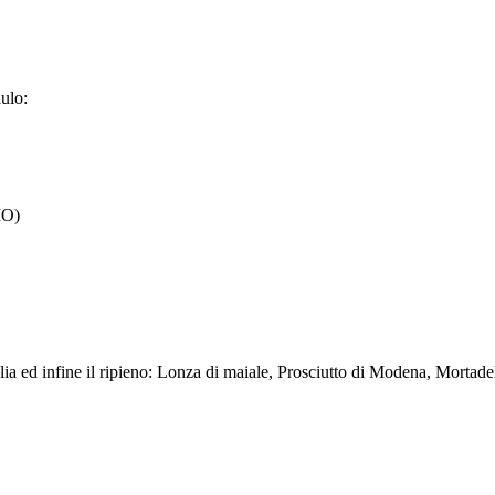
dulo:
MO)
 sfoglia ed infine il ripieno: Lonza di maiale, Prosciutto di Modena, Mor