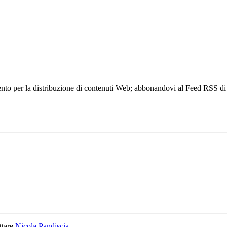
to per la distribuzione di contenuti Web; abbonandovi al Feed RSS di w
ttare
Nicola Pandiscia