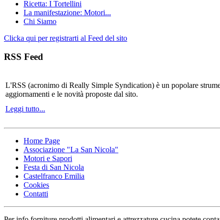
Ricetta: I Tortellini
La manifestazione: Motori...
Chi Siamo
Clicka qui per registrarti al Feed del sito
RSS Feed
L'RSS (acronimo di Really Simple Syndication) è un popolare strumen
aggiornamenti e le novità proposte dal sito.
Leggi tutto...
Home Page
Associazione "La San Nicola"
Motori e Sapori
Festa di San Nicola
Castelfranco Emilia
Cookies
Contatti
Per info forniture prodotti alimentari e attrezzature cucina potete conta