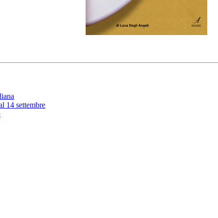
liana
 al 14 settembre
o