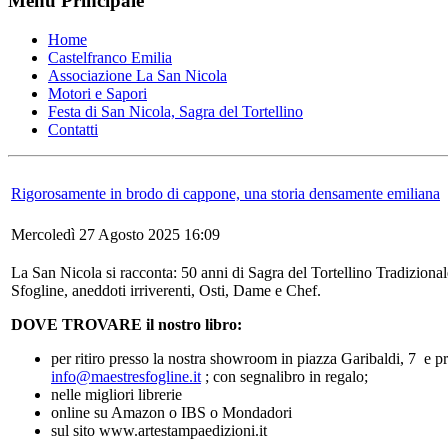
Menu Principale
Home
Castelfranco Emilia
Associazione La San Nicola
Motori e Sapori
Festa di San Nicola, Sagra del Tortellino
Contatti
Rigorosamente in brodo di cappone, una storia densamente emiliana
Mercoledì 27 Agosto 2025 16:09
La San Nicola si racconta: 50 anni di Sagra del Tortellino Tradizionale,
Sfogline, aneddoti irriverenti, Osti, Dame e Chef.
DOVE TROVARE il nostro libro:
per ritiro presso la nostra showroom in piazza Garibaldi, 7 e p
info@maestresfogline.it
; con segnalibro in regalo;
nelle migliori librerie
online su Amazon o IBS o Mondadori
sul sito www.artestampaedizioni.it