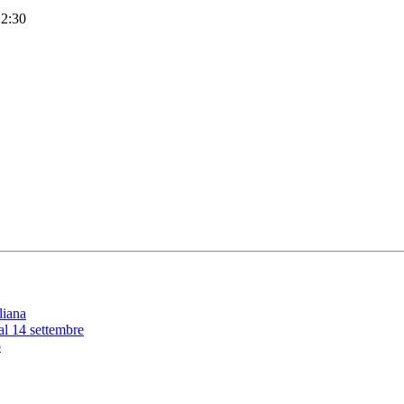
12:30
liana
 al 14 settembre
o