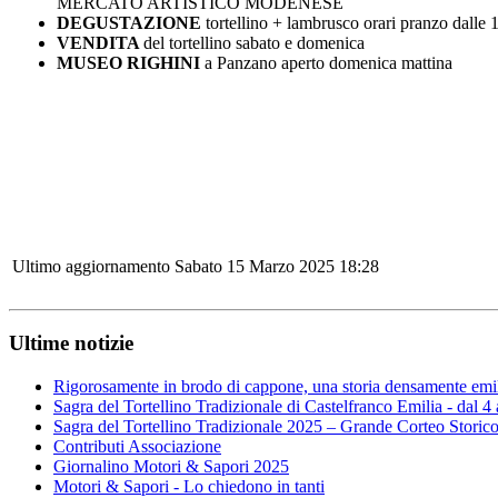
MERCATO ARTISTICO MODENESE
DEGUSTAZIONE
tortellino + lambrusco orari pranzo dalle 
VENDITA
del tortellino sabato e domenica
MUSEO RIGHINI
a Panzano aperto domenica mattina
Ultimo aggiornamento Sabato 15 Marzo 2025 18:28
Ultime notizie
Rigorosamente in brodo di cappone, una storia densamente emi
Sagra del Tortellino Tradizionale di Castelfranco Emilia - dal 4
Sagra del Tortellino Tradizionale 2025 – Grande Corteo Storic
Contributi Associazione
Giornalino Motori & Sapori 2025
Motori & Sapori - Lo chiedono in tanti