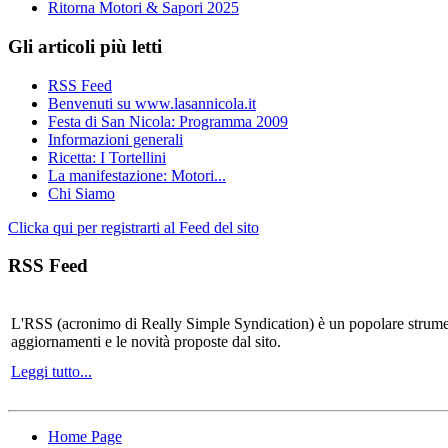
Ritorna Motori & Sapori 2025
Gli articoli più letti
RSS Feed
Benvenuti su www.lasannicola.it
Festa di San Nicola: Programma 2009
Informazioni generali
Ricetta: I Tortellini
La manifestazione: Motori...
Chi Siamo
Clicka qui per registrarti al Feed del sito
RSS Feed
L'RSS (acronimo di Really Simple Syndication) è un popolare strumen
aggiornamenti e le novità proposte dal sito.
Leggi tutto...
Home Page