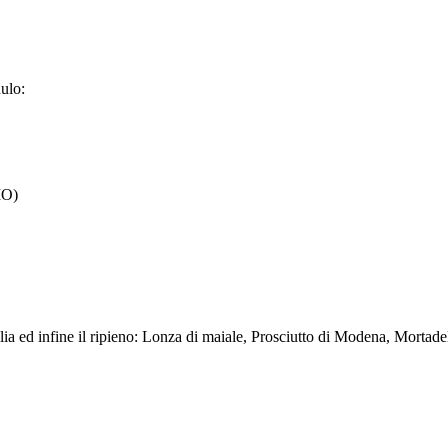
dulo:
MO)
 sfoglia ed infine il ripieno: Lonza di maiale, Prosciutto di Modena, Mor