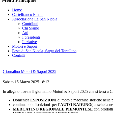
Menu Principale
Home
Castelfranco Emilia
Associazione La San Nicola
Contributi
Chi Siamo
Atti
I presidenti
Iniziative
Motori e Sapori
Festa di San Nicola, Sagra del Tortellino
Contatti
Giornalino Motori & Sapori 2025
Sabato 15 Marzo 2025 18:12
In allegato trovate il giornalino Motori & Sapori 2025 che si terrà a
Domenica
ESPOSIZIONI
di moto e macchine storiche nelle p
continuano le Iscrizioni per l’
AUTO RADUNO
( la scheda ne
MERCATINO REGIONALE PIEMONTESE
con prodotti